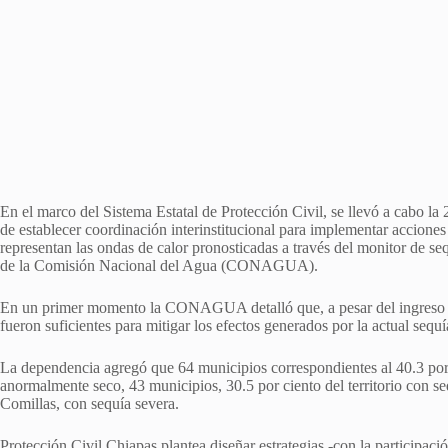
En el marco del Sistema Estatal de Protección Civil, se llevó a cabo la 
de establecer coordinación interinstitucional para implementar acciones
representan las ondas de calor pronosticadas a través del monitor de 
de la Comisión Nacional del Agua (CONAGUA).
En un primer momento la CONAGUA detalló que, a pesar del ingreso de
fueron suficientes para mitigar los efectos generados por la actual sequí
La dependencia agregó que 64 municipios correspondientes al 40.3 por c
anormalmente seco, 43 municipios, 30.5 por ciento del territorio con 
Comillas, con sequía severa.
Protección Civil Chiapas plantea diseñar estrategias -con la participaci