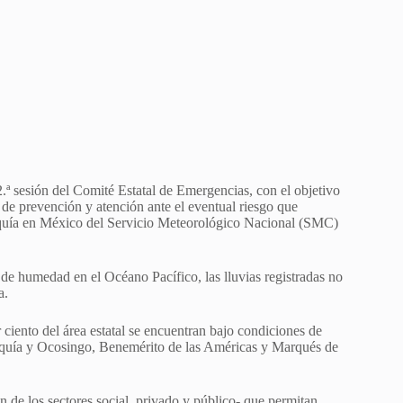
2.ª sesión del Comité Estatal de Emergencias, con el objetivo
 de prevención y atención ante el eventual riesgo que
sequía en México del Servicio Meteorológico Nacional (SMC)
 humedad en el Océano Pacífico, las lluvias registradas no
a.
iento del área estatal se encuentran bajo condiciones de
sequía y Ocosingo, Benemérito de las Américas y Marqués de
ón de los sectores social, privado y público- que permitan