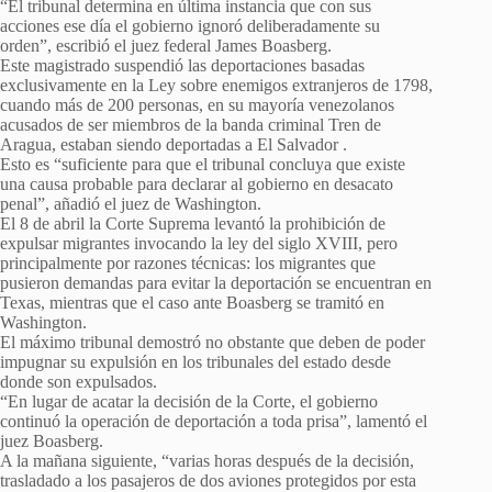
“El tribunal determina en última instancia que con sus
acciones ese día el gobierno ignoró deliberadamente su
orden”, escribió el juez federal James Boasberg.
Este magistrado suspendió las deportaciones basadas
exclusivamente en la Ley sobre enemigos extranjeros de 1798,
cuando más de 200 personas, en su mayoría venezolanos
acusados ​​de ser miembros de la
banda criminal Tren de
Aragua, estaban siendo deportadas a El Salvador
.
Esto es “suficiente para que el tribunal concluya que existe
una causa probable para declarar al gobierno en desacato
penal”, añadió el juez de Washington.
El 8 de abril la Corte Suprema levantó la prohibición de
expulsar migrantes invocando la ley del siglo XVIII, pero
principalmente por razones técnicas: los migrantes que
pusieron demandas para evitar la deportación se encuentran en
Texas, mientras que el caso ante Boasberg se tramitó en
Washington.
El máximo tribunal demostró no obstante que deben de poder
impugnar su expulsión en los tribunales del estado desde
donde son expulsados.
“En lugar de acatar la decisión de la Corte, el gobierno
continuó la operación de deportación a toda prisa”, lamentó el
juez Boasberg.
A la mañana siguiente, “varias horas después de la decisión,
trasladado a los pasajeros de dos aviones protegidos por esta