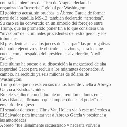
contra los miembros del Tren de Aragua, declarada
organización “terrorista” global por Washington.
El gobierno acusa, sin pruebas, a Ábrego García de formar
parte de la pandilla MS-13, también declarado “terrorista”.
Su caso se ha convertido en un símbolo del forcejeo entre
Trump, que ha prometido poner fin a lo que considera una
“invasión” de “criminales procedentes del extranjero”, y los
tribunales.
El presidente acusa a los jueces de “usurpar” las prerrogativas
del poder ejecutivo y de obstruir sus aviones, para los que
cuenta con el respaldo del presidente salvadoreño, Nayib
Bukele.
Este último ha puesto a su disposición la megacárcel de alta
seguridad Cecot para recluir a los migrantes deportados. A
cambio, ha recibido ya seis millones de dólares de
Washington.
Trump dice que no está en sus manos traer de vuelta a Ábrego
García a Estados Unidos.
Bukele se alineó con él durante una reunión el lunes en la
Casa Blanca, afirmando que tampoco tiene “el poder” de
enviarlo de regreso.
El senador demócrata Chris Van Hollen viajó este miércoles a
El Salvador para intentar ver a Ábrego García y presionar a
las autoridades.
Ábrego “fue ilegalmente secuestrado y necesita volver a