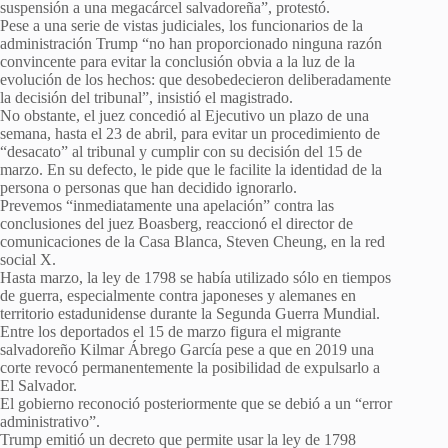
suspensión a una megacárcel salvadoreña”, protestó.
Pese a una serie de vistas judiciales, los funcionarios de la
administración Trump “no han proporcionado ninguna razón
convincente para evitar la conclusión obvia a la luz de la
evolución de los hechos: que desobedecieron deliberadamente
la decisión del tribunal”, insistió el magistrado.
No obstante, el juez concedió al Ejecutivo un plazo de una
semana, hasta el 23 de abril, para evitar un procedimiento de
“desacato” al tribunal y cumplir con su decisión del 15 de
marzo. En su defecto, le pide que le facilite la identidad de la
persona o personas que han decidido ignorarlo.
Prevemos “inmediatamente una apelación” contra las
conclusiones del juez Boasberg, reaccionó el director de
comunicaciones de la Casa Blanca, Steven Cheung, en la red
social X.
Hasta marzo, la ley de 1798 se había utilizado sólo en tiempos
de guerra, especialmente contra japoneses y alemanes en
territorio estadunidense durante la Segunda Guerra Mundial.
Entre los deportados el 15 de marzo figura el migrante
salvadoreño Kilmar Ábrego García pese a que en 2019 una
corte revocó permanentemente la posibilidad de expulsarlo a
El Salvador.
El gobierno reconoció posteriormente que se debió a un “error
administrativo”.
Trump emitió un decreto que permite usar la ley de 1798