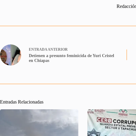
Redacció
ENTRADA
ANTERIOR
Detienen a presunto feminicida de Yuri Cristel
en Chiapas
Entradas Relacionadas