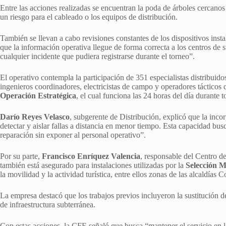
Entre las acciones realizadas se encuentran la poda de árboles cercanos a
un riesgo para el cableado o los equipos de distribución.
También se llevan a cabo revisiones constantes de los dispositivos inst
que la información operativa llegue de forma correcta a los centros de 
cualquier incidente que pudiera registrarse durante el torneo”.
El operativo contempla la participación de 351 especialistas distribuidos
ingenieros coordinadores, electricistas de campo y operadores tácticos 
Operación Estratégica
, el cual funciona las 24 horas del día durante 
Darío Reyes Velasco
, subgerente de Distribución, explicó que la inc
detectar y aislar fallas a distancia en menor tiempo. Esta capacidad busca
reparación sin exponer al personal operativo”.
Por su parte,
Francisco Enríquez Valencia
, responsable del Centro de
también está asegurado para instalaciones utilizadas por la
Selección 
la movilidad y la actividad turística, entre ellos zonas de las alcaldí
La empresa destacó que los trabajos previos incluyeron la sustitución de 
de infraestructura subterránea.
Con estas acciones, la CFE señaló que busca “mantener el servicio en l