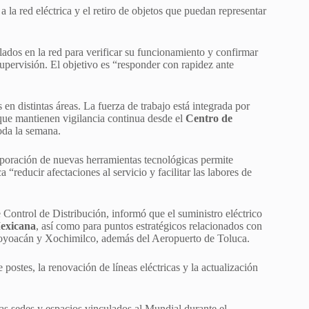
 la red eléctrica y el retiro de objetos que puedan representar
alados en la red para verificar su funcionamiento y confirmar
supervisión. El objetivo es “responder con rapidez ante
 en distintas áreas. La fuerza de trabajo está integrada por
que mantienen vigilancia continua desde el
Centro de
toda la semana.
orporación de nuevas herramientas tecnológicas permite
 “reducir afectaciones al servicio y facilitar las labores de
 Control de Distribución, informó que el suministro eléctrico
Mexicana
, así como para puntos estratégicos relacionados con
as Coyoacán y Xochimilco, además del Aeropuerto de Toluca.
postes, la renovación de líneas eléctricas y la actualización
as sedes y espacios vinculados al Mundial durante el