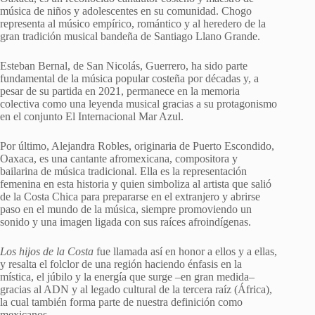
música de niños y adolescentes en su comunidad. Chogo
representa al músico empírico, romántico y al heredero de la
gran tradición musical bandeña de Santiago Llano Grande.
Esteban Bernal, de San Nicolás, Guerrero, ha sido parte
fundamental de la música popular costeña por décadas y, a
pesar de su partida en 2021, permanece en la memoria
colectiva como una leyenda musical gracias a su protagonismo
en el conjunto El Internacional Mar Azul.
Por último, Alejandra Robles, originaria de Puerto Escondido,
Oaxaca, es una cantante afromexicana, compositora y
bailarina de música tradicional. Ella es la representación
femenina en esta historia y quien simboliza al artista que salió
de la Costa Chica para prepararse en el extranjero y abrirse
paso en el mundo de la música, siempre promoviendo un
sonido y una imagen ligada con sus raíces afroindígenas.
Los hijos de la Costa
fue llamada así en honor a ellos y a ellas,
y resalta el folclor de una región haciendo énfasis en la
mística, el júbilo y la energía que surge –en gran medida–
gracias al ADN y al legado cultural de la tercera raíz (África),
la cual también forma parte de nuestra definición como
mexicanos.