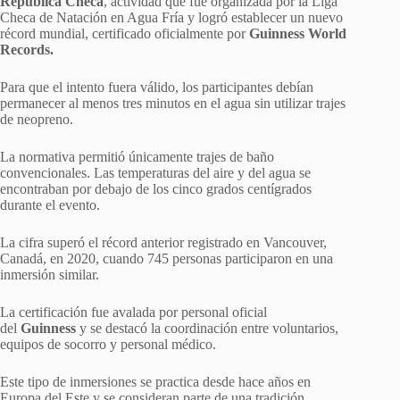
República Checa
, actividad que fue organizada por la Liga
Checa de Natación en Agua Fría y logró establecer un nuevo
récord mundial, certificado oficialmente por
Guinness World
Records.
Para que el intento fuera válido, los participantes debían
permanecer al menos tres minutos en el agua sin utilizar trajes
de neopreno.
La normativa permitió únicamente trajes de baño
convencionales. Las temperaturas del aire y del agua se
encontraban por debajo de los cinco grados centígrados
durante el evento.
La cifra superó el récord anterior registrado en Vancouver,
Canadá, en 2020, cuando 745 personas participaron en una
inmersión similar.
La certificación fue avalada por personal oficial
del
Guinness
y se destacó la coordinación entre voluntarios,
equipos de socorro y personal médico.
Este tipo de inmersiones se practica desde hace años en
Europa del Este y se consideran parte de una tradición