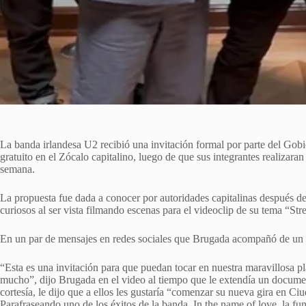
La banda irlandesa U2 recibió una invitación formal por parte del Gob
gratuito en el Zócalo capitalino, luego de que sus integrantes realizara
semana.
La propuesta fue dada a conocer por autoridades capitalinas después de
curiosos al ser vista filmando escenas para el videoclip de su tema “Stre
En un par de mensajes en redes sociales que Brugada acompañó de un vi
“Esta es una invitación para que puedan tocar en nuestra maravillosa p
mucho”, dijo Brugada en el video al tiempo que le extendía un documen
cortesía, le dijo que a ellos les gustaría “comenzar su nueva gira en C
Parafraseando uno de los éxitos de la banda, In the name of love, la f